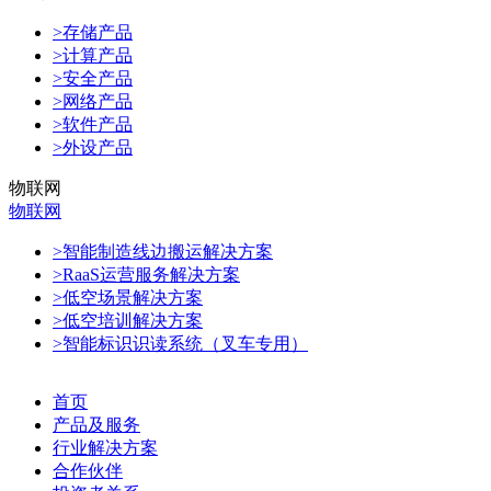
>存储产品
>计算产品
>安全产品
>网络产品
>软件产品
>外设产品
物联网
物联网
>智能制造线边搬运解决方案
>RaaS运营服务解决方案
>低空场景解决方案
>低空培训解决方案
>智能标识识读系统（叉车专用）
首页
产品及服务
行业解决方案
合作伙伴