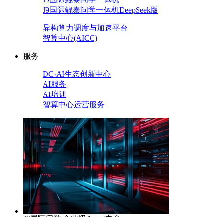
J9国际鲲泰问学一体机DeepSeek版
异构算力调度与加速平台
智算中心(AICC)
服务
DC·AI生态创新中心
AI服务
AI培训
智算中心运营服务