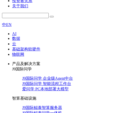
投资者关系
关于我们
中
EN
AI
数据
云
基础架构软硬件
物联网
产品及解决方案
J9国际问学
J9国际问学 企业级Agent中台
J9国际问学 智能流程工作台
爱问学 PC本地部署大模型
智算基础设施
J9国际鲲泰智算服务器
J9国际鲲泰问学一体机