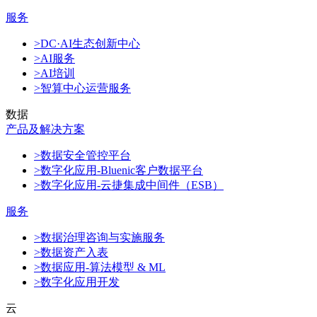
服务
>DC·AI生态创新中心
>AI服务
>AI培训
>智算中心运营服务
数据
产品及解决方案
>数据安全管控平台
>数字化应用-Bluenic客户数据平台
>数字化应用-云捷集成中间件（ESB）
服务
>数据治理咨询与实施服务
>数据资产入表
>数据应用-算法模型 & ML
>数字化应用开发
云