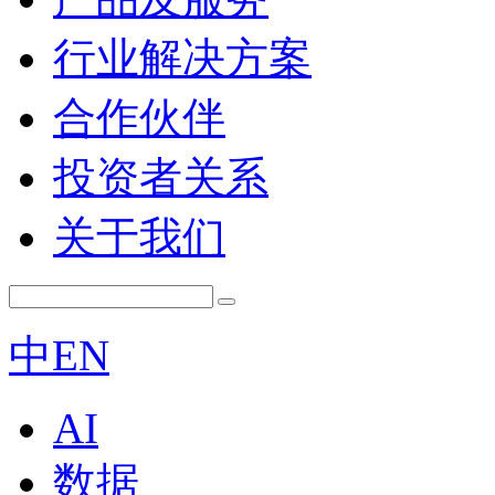
行业解决方案
合作伙伴
投资者关系
关于我们
中
EN
AI
数据