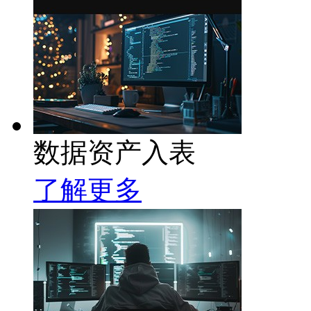
数据资产入表
了解更多