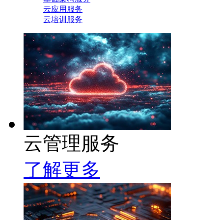
云应用服务
云培训服务
云管理服务
了解更多