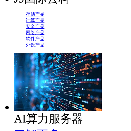
存储产品
计算产品
安全产品
网络产品
软件产品
外设产品
AI算力服务器