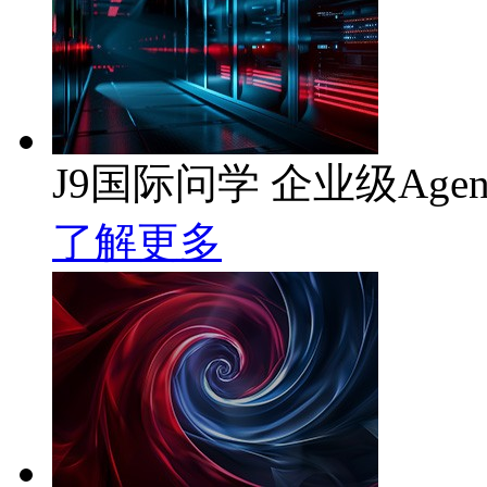
J9国际问学 企业级Age
了解更多