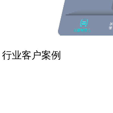
行业客户案例